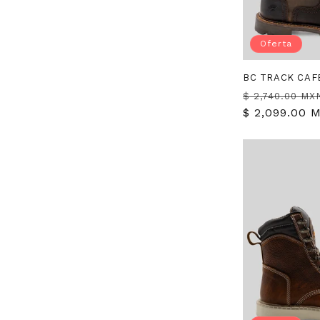
Oferta
BC TRACK CAF
Precio
$ 2,740.00 MX
habitual
$ 2,099.00 