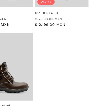
Oferta
BIKER NEGRO
Precio
Precio
Precio
 MXN
$ 2,599.00 MXN
0 MXN
de
habitual
$ 2,199.00 MXN
de
oferta
oferta