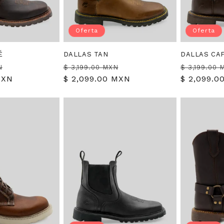
Oferta
Oferta
É
DALLAS TAN
DALLAS CA
Precio
Precio
Precio
Precio
N
$ 3,199.00 MXN
$ 3,199.00 
MXN
de
habitual
$ 2,099.00 MXN
de
habitual
$ 2,099.0
oferta
oferta