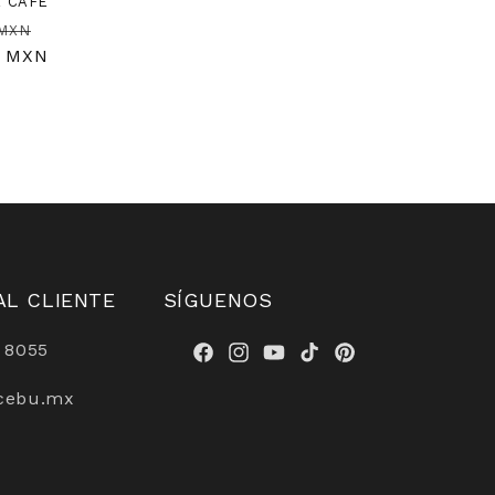
X CAFÉ
Precio
 MXN
0 MXN
de
oferta
AL CLIENTE
SÍGUENOS
 8055
Facebook
Instagram
YouTube
TikTok
Pinterest
cebu.mx