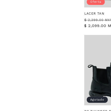
Oferta
LACER TAN
Precio
$ 2,399.00 MX
habitual
$ 2,099.00 
Agotado