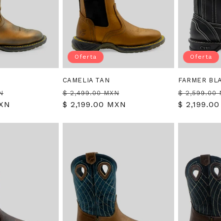
Oferta
Oferta
CAMELIA TAN
FARMER BL
Precio
Precio
Precio
Precio
N
$ 2,499.00 MXN
$ 2,599.00
MXN
de
habitual
$ 2,199.00 MXN
de
habitual
$ 2,199.0
oferta
oferta