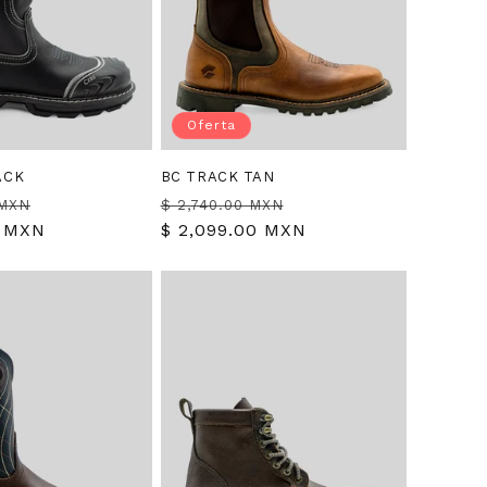
Oferta
ACK
BC TRACK TAN
Precio
Precio
Precio
 MXN
$ 2,740.00 MXN
0 MXN
de
habitual
$ 2,099.00 MXN
de
oferta
oferta