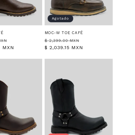
Agotado
FÉ
MOC-W TOE CAFÉ
Precio
Precio
Precio
MXN
$ 2,399.00 MXN
0 MXN
de
habitual
$ 2,039.15 MXN
de
oferta
oferta