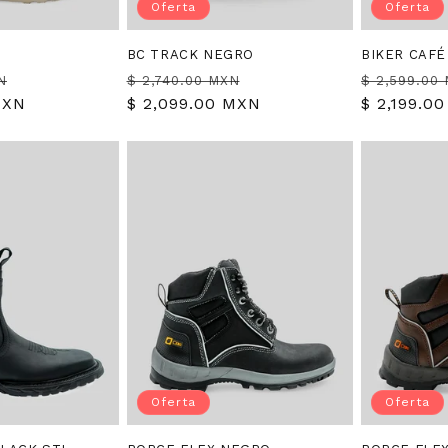
Oferta
Oferta
BC TRACK NEGRO
BIKER CAFÉ
Precio
Precio
Precio
Precio
N
$ 2,740.00 MXN
$ 2,599.00
MXN
de
habitual
$ 2,099.00 MXN
de
habitual
$ 2,199.0
oferta
oferta
Oferta
Oferta