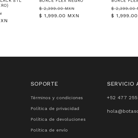
LACK STL
BORCE FLEX NEGRO
BORCE FLE
ERO)
Precio
Precio
Precio
$ 2,399.00 MXN
$ 2,399.00
Precio
N
habitual
$ 1,999.00 MXN
de
habitual
$ 1,999.0
MXN
de
oferta
oferta
SOPORTE
SERVICIO 
+52 477 255
Términos y condiciones
Política de privacidad
hola@botas
Política de devoluciones
Política de envío