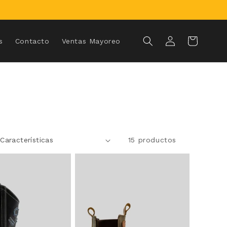
Iniciar
Carrito
s
Contacto
Ventas Mayoreo
sesión
15 productos